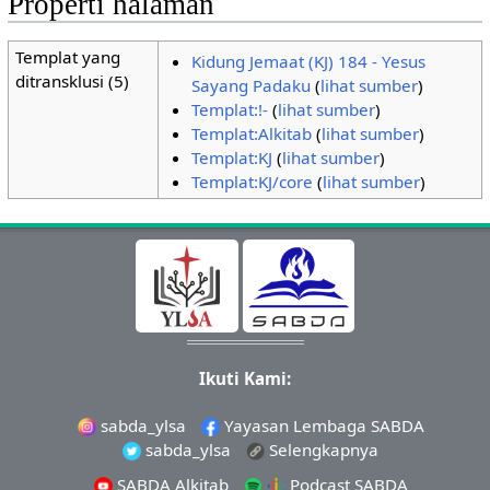
Properti halaman
Templat yang
Kidung Jemaat (KJ) 184 - Yesus
ditransklusi (5)
Sayang Padaku
(
lihat sumber
)
Templat:!-
(
lihat sumber
)
Templat:Alkitab
(
lihat sumber
)
Templat:KJ
(
lihat sumber
)
Templat:KJ/core
(
lihat sumber
)
Ikuti Kami:
sabda_ylsa
Yayasan Lembaga SABDA
sabda_ylsa
Selengkapnya
SABDA Alkitab
Podcast SABDA