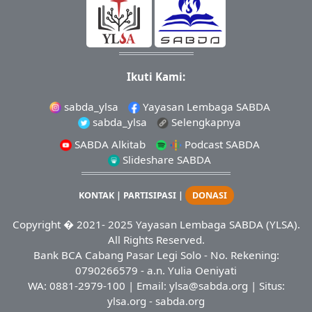
Ikuti Kami:
sabda_ylsa
Yayasan Lembaga SABDA
sabda_ylsa
Selengkapnya
SABDA Alkitab
Podcast SABDA
Slideshare SABDA
KONTAK
|
PARTISIPASI
|
DONASI
Copyright
� 2021-
2025
Yayasan Lembaga SABDA (YLSA).
All Rights Reserved.
Bank BCA Cabang Pasar Legi Solo - No. Rekening:
0790266579 - a.n. Yulia Oeniyati
WA:
0881-2979-100
| Email:
ylsa@sabda.org
| Situs:
ylsa.org
-
sabda.org