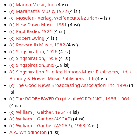
(c) Manna Music, Inc.
(4 isi)
(c) Maranatha Music, 1972
(4 isi)
(c) Moseler - Verlag, Wolfenbuttel/Zurich
(4 isi)
(c) New Dawn Music, 1981
(4 isi)
(c) Paul Rader, 1921
(4 isi)
(c) Robert Ewing
(4 isi)
(c) Rocksmith Music, 1982
(4 isi)
(c) Singspiration, 1926
(4 isi)
(c) Singspiration, 1958
(4 isi)
(c) Singspiration, Inc.
(36 isi)
(c) Singspiration / United Nations Music Publishers, Ltd. /
Booney & Howes Music Publishers, Ltd.
(4 isi)
(c) The Good News Broadcasting Association, Inc. 1996
(4
isi)
(c) The RODEHEAVER Co (div of WORD, INC), 1936, 1964
(4 isi)
(c) William J. Gaither, 1964
(4 isi)
(c) William J. Gaither (ASCAP)
(4 isi)
(c) William J. Gaither (ASCAP), 1963
(4 isi)
A.A. Whiddington
(4 isi)