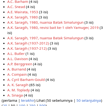
A.C. Barham
(4 isi)
A.C. Snead
(4 isi)
A.E. Wairata, 1953
(3 isi)
A.K. Saragih, 1980
(3 isi)
A.K. Saragih, 1980, nuansa Batak Simalungun
(3 isi)
A.K. Saragih, 1980, revisi bait ke-1 oleh Yamuger, 2019
(3
isi)
A.K. Saragih, 1997, nuansa Batak Simalungun
(3 isi)
A.K. Saragih (1937-2012)
(3 isi)
A.K. Saragih (1937-212)
(3 isi)
A.L. Butler
(1 isi)
A.L. Davison
(4 isi)
A.P. Berggreen
(4 isi)
A. Burnand
(4 isi)
A. Compain
(4 isi)
A. Cyril Barham-Gould
(4 isi)
A. K. Saragih
(65 isi)
A. M. Toplady
(4 isi)
A. Sinaga
(4 isi)
(
pertama
|
terakhir
) Lihat (
50 sebelumnya
|
50 selanjutnya
)
(
20
|
50
|
100
|
250
|
500
)