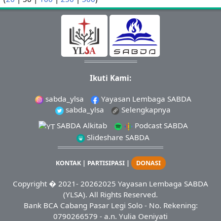
Ikuti Kami:
sabda_ylsa
Yayasan Lembaga SABDA
sabda_ylsa
Selengkapnya
SABDA Alkitab
Podcast SABDA
Slideshare SABDA
KONTAK
|
PARTISIPASI
|
DONASI
Copyright
� 2021-
20262025
Yayasan Lembaga SABDA
(YLSA).
All Rights Reserved.
Bank BCA Cabang Pasar Legi Solo - No. Rekening:
0790266579 - a.n. Yulia Oeniyati