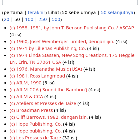
(
pertama
|
terakhir
) Lihat (
50 sebelumnya
|
50 selanjutnya
)
(
20
|
50
|
100
|
250
|
500
)
(c) 1958, 1981, by John T. Benson Publishing Co. / ASCAP
(4 isi)
(c) 1960, Josef Weinberger Limited, dengan ijin.
(4 isi)
(c) 1971 by Lillenas Publishing, Co.
(4 isi)
(c) 1974 Linda Stassen, New Song Creations, 175 Heggie
LN. Erin, TN 37061 USA
(4 isi)
(c) 1976, Maranatha Music (USA)
(4 isi)
(c) 1981, Ross Langmead
(4 isi)
(c) AILM, 1990
(5 isi)
(c) AILM-CCA ('Sound the Bamboo')
(4 isi)
(c) AILM & CCA
(4 isi)
(c) Ateliers et Presses de Taize
(4 isi)
(c) Broadman Press
(4 isi)
(c) Cliff Barrows, 1982, dengan izin.
(4 isi)
(c) Hope Publishing, Co.
(4 isi)
(c) Hope publishing, Co.
(4 isi)
(c) Les Presses de Taize
(32 isi)