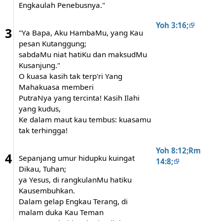
Engkaulah Penebusnya."
Yoh 3:16;
3
"Ya Bapa, Aku HambaMu, yang Kau
pesan Kutanggung;
sabdaMu niat hatiKu dan maksudMu
Kusanjung."
O kuasa kasih tak terp'ri Yang
Mahakuasa memberi
PutraNya yang tercinta! Kasih Ilahi
yang kudus,
Ke dalam maut kau tembus: kuasamu
tak terhingga!
Yoh 8:12;Rm
4
Sepanjang umur hidupku kuingat
14:8;
Dikau, Tuhan;
ya Yesus, di rangkulanMu hatiku
Kausembuhkan.
Dalam gelap Engkau Terang, di
malam duka Kau Teman