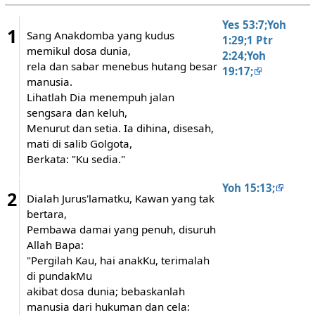
Yes 53:7;Yoh
1
Sang Anakdomba yang kudus
1:29;1 Ptr
memikul dosa dunia,
2:24;Yoh
rela dan sabar menebus hutang besar
19:17;
manusia.
Lihatlah Dia menempuh jalan
sengsara dan keluh,
Menurut dan setia. Ia dihina, disesah,
mati di salib Golgota,
Berkata: "Ku sedia."
Yoh 15:13;
2
Dialah Jurus'lamatku, Kawan yang tak
bertara,
Pembawa damai yang penuh, disuruh
Allah Bapa:
"Pergilah Kau, hai anakKu, terimalah
di pundakMu
akibat dosa dunia; bebaskanlah
manusia dari hukuman dan cela: