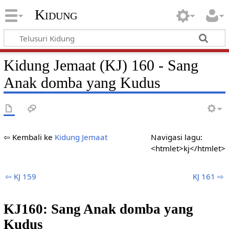
Kidung
Kidung Jemaat (KJ) 160 - Sang
Anak domba yang Kudus
⇦ Kembali ke
Kidung Jemaat
Navigasi lagu:
<htmlet>kj</htmlet>
⇦ KJ 159
KJ 161 ⇨
KJ160: Sang Anak domba yang
Kudus