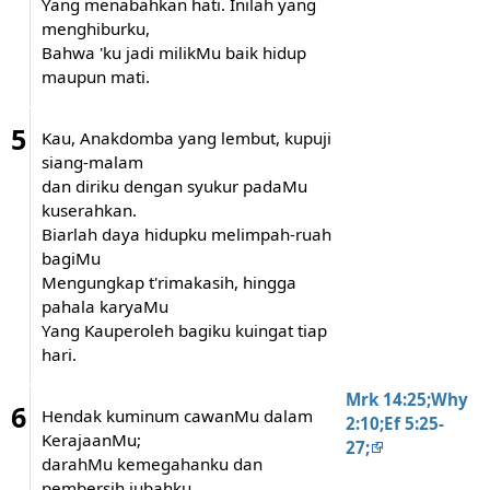
Yang menabahkan hati. Inilah yang
menghiburku,
Bahwa 'ku jadi milikMu baik hidup
maupun mati.
5
Kau, Anakdomba yang lembut, kupuji
siang-malam
dan diriku dengan syukur padaMu
kuserahkan.
Biarlah daya hidupku melimpah-ruah
bagiMu
Mengungkap t'rimakasih, hingga
pahala karyaMu
Yang Kauperoleh bagiku kuingat tiap
hari.
Mrk 14:25;Why
6
Hendak kuminum cawanMu dalam
2:10;Ef 5:25-
KerajaanMu;
27;
darahMu kemegahanku dan
pembersih jubahku.