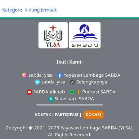
Kategori
:
Kidung Jemaat
Ikuti Kami:
sabda_ylsa
Yayasan Lembaga SABDA
sabda_ylsa
Selengkapnya
SABDA Alkitab
Podcast SABDA
Slideshare SABDA
KONTAK
|
PARTISIPASI
|
DONASI
Copyright
� 2021-
2025
Yayasan Lembaga SABDA (YLSA).
All Rights Reserved.